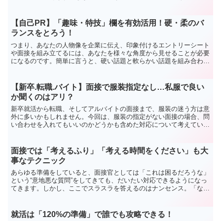
「小手先のやり口で目立とうとする必要は一切なし」というのが私の
考えです。
【自己PR】「趣味・特技」欄を有効活用！硬・柔のバ
ランスをとろう！
つまり、あなたの人物像を企業に伝え、印象付けるエントリーシート
や面接を組み立てるには、あなたを様々な角度から見せることが必要
になるのです。簡単に言うと、硬い話題と軟らかい話題を組み合わせ
て、人としての深みを見せるということです。
【新卒.転職.バイト】面接で服装指定なし…私服で良い
か聞くのはアリ？
新卒就活から転職、そしてアルバイトの面接まで、服装の迷う方は意
外に多いかもしれません。今回は、服装の指定がない面接の場合、問
い合わせを入れてもいいのかどうかも含めた対応について考えていき
ます。新卒の場合新卒就活の場合、基本的に面接はスーツ一...
面接では「考えるふり」「考える時間をください」も大
事なテクニック
あらゆる準備をしていると、面接官としては「これは困るだろうな」
という“意地悪な質問”をしてきても、だいたい対応できるようになっ
てきます。しかし、ここでスラスラを答えるのはナンセンス。「なん
だ、これも準備してきたのか」と思われてしまっては、それはそれで
評価してくれる人もいるかもしれませんが、たいていの人は興ざめし
てしまいます。
就活は「120%の準備」で誰でも攻略できる！