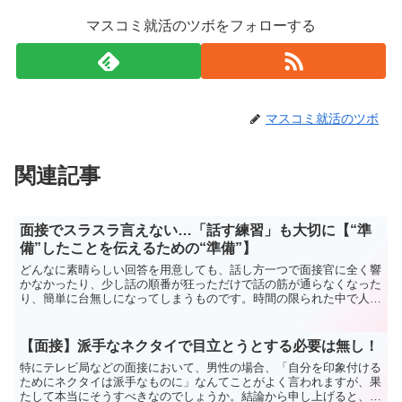
マスコミ就活のツボをフォローする
マスコミ就活のツボ
関連記事
面接でスラスラ言えない…「話す練習」も大切に【“準
備”したことを伝えるための“準備”】
どんなに素晴らしい回答を用意しても、話し方一つで面接官に全く響
かなかったり、少し話の順番が狂っただけで話の筋が通らなくなった
り、簡単に台無しになってしまうものです。時間の限られた中で人よ
り優れたやりとりにしなければならないのですから、話す準備も非常
に重要なのです。
【面接】派手なネクタイで目立とうとする必要は無し！
特にテレビ局などの面接において、男性の場合、「自分を印象付ける
ためにネクタイは派手なものに」なんてことがよく言われますが、果
たして本当にそうすべきなのでしょうか。結論から申し上げると、