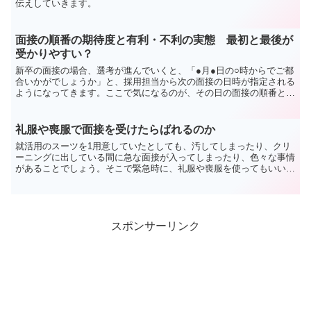
伝えしていきます。
面接の順番の期待度と有利・不利の実態 最初と最後が
受かりやすい？
新卒の面接の場合、選考が進んでいくと、「●月●日の○時からでご都
合いかがでしょうか」と、採用担当から次の面接の日時が指定される
ようになってきます。ここで気になるのが、その日の面接の順番とし
て、夕方遅い時間より、朝いちばんの方が有利だったりす...
礼服や喪服で面接を受けたらばれるのか
就活用のスーツを1用意していたとしても、汚してしまったり、クリ
ーニングに出している間に急な面接が入ってしまったり、色々な事情
があることでしょう。そこで緊急時に、礼服や喪服を使ってもいいの
かということについて、お伝えしていきます。
スポンサーリンク