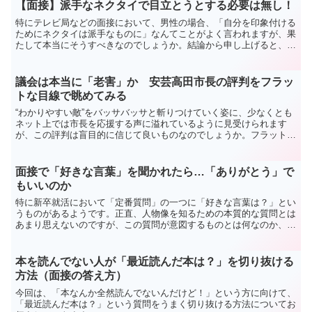
【面接】派手なネクタイで目立とうとする必要は無し！
特にテレビ局などの面接において、男性の場合、「自分を印象付ける
ためにネクタイは派手なものに」なんてことがよく言われますが、果
たして本当にそうすべきなのでしょうか。結論から申し上げると、
「小手先のやり口で目立とうとする必要は一切なし」というのが私の
考えです。
議会は本当に「老害」か 安芸高田市長の評判をフラッ
トな目線で眺めてみる
“わかりやすい敵”をバッサバッサと斬りつけていく姿に、少なくとも
ネット上では市長を応援する声に溢れているように見受けられます
が、この評判は盲目的に信じて良いものなのでしょうか。フラットな
目線で、石丸市長の実態について考えてみたいと思います。
面接で「好きな言葉」を聞かれたら…「ありがとう」で
もいいのか
特に新卒就活において「定番質問」の一つに「好きな言葉は？」とい
うものがあるようです。正直、人物像を知るための本質的な質問とは
あまり思えないのですが、この質問が意図するものとは何なのか、そ
してどんな言葉を答えるのが正解なのか、一つの考え方をお...
本を読んでない人が「最近読んだ本は？」を切り抜ける
方法（面接の答え方）
今回は、「本なんか全然読んでないんだけど！」という方に向けて、
「最近読んだ本は？」という質問をうまく切り抜ける方法についてお