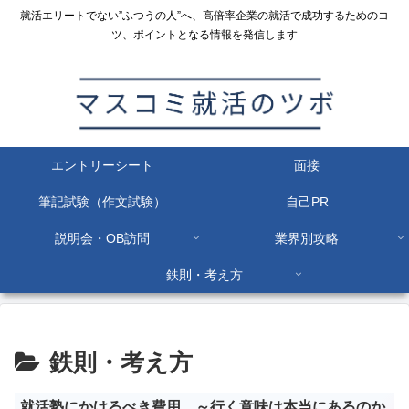
就活エリートでない”ふつうの人”へ、高倍率企業の就活で成功するためのコ
ツ、ポイントとなる情報を発信します
エントリーシート
面接
筆記試験（作文試験）
自己PR
説明会・OB訪問
業界別攻略
鉄則・考え方
鉄則・考え方
就活塾にかけるべき費用 ～行く意味は本当にあるのか